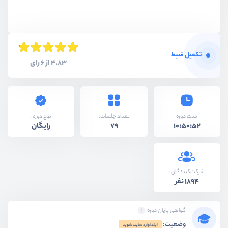
تکمیل ضبط
4.83 از 6 رای
نوع دوره:
مدت دوره
تعداد جلسات:
رایگان
79
10:50:52
شرکت‌کنندگان:
1894 نفر
گواهی پایان دوره
وضعیت:
ابتدا وارد سایت شوید