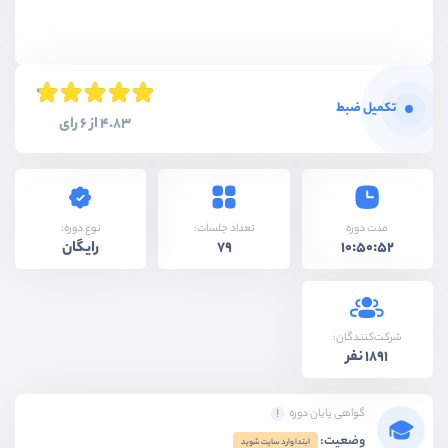
تکمیل ضبط
4.83 از 6 رای
نوع دوره:
مدت دوره
تعداد جلسات:
رایگان
79
10:50:52
شرکت‌کنندگان:
1891 نفر
گواهی پایان دوره
وضعیت:
ابتدا وارد سایت شوید