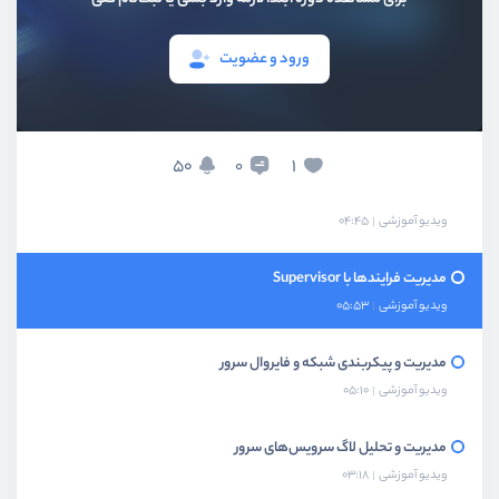
مانیتورینگ و بررسی منابع سرور
ویدیو آموزشی
07:04
ورود و عضویت
مدیریت و تنظیم نسخه PHP روی سرور
ویدیو آموزشی
09:35
50
1
0
زمانبندی وظایف سرور با Scheduler
ویدیو آموزشی
04:45
مدیریت فرایندها با Supervisor
ویدیو آموزشی
05:53
مدیریت و پیکربندی شبکه و فایروال سرور
ویدیو آموزشی
05:10
مدیریت و تحلیل لاگ سرویس‌های سرور
ویدیو آموزشی
03:18