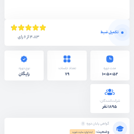
تکمیل ضبط
4.83 از 6 رای
نوع دوره:
مدت دوره
تعداد جلسات:
رایگان
79
10:50:52
شرکت‌کنندگان:
1895 نفر
گواهی پایان دوره
وضعیت:
ابتدا وارد سایت شوید