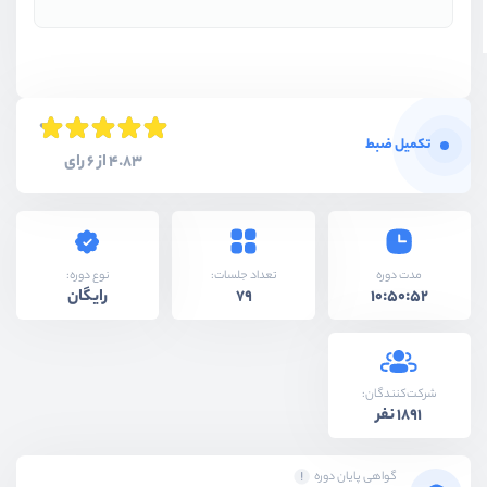
تکمیل ضبط
4.83 از 6 رای
نوع دوره:
مدت دوره
تعداد جلسات:
رایگان
79
10:50:52
شرکت‌کنندگان:
1891 نفر
گواهی پایان دوره