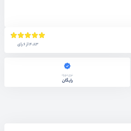
4.83 از 6 رای
نوع دوره:
رایگان