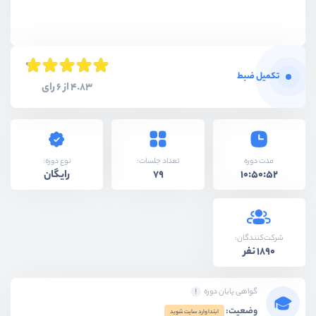
تکمیل ضبط
4.83 از 6 رای
نوع دوره:
مدت دوره
تعداد جلسات:
رایگان
79
10:50:52
شرکت‌کنندگان:
1890 نفر
گواهی پایان دوره
وضعیت:
ابتدا وارد سایت شوید