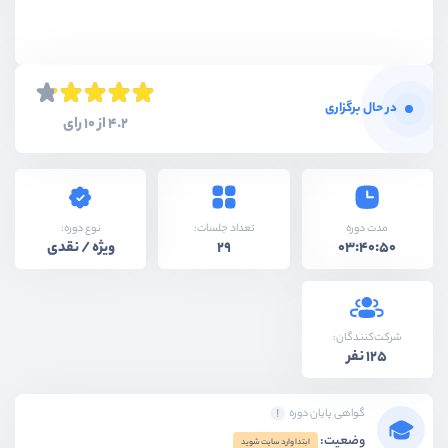
در حال برگزاری
4.2 از 10 رای
نوع دوره:
مدت دوره
تعداد جلسات:
ویژه / نقدی
29
03:40:50
شرکت‌کنندگان:
125 نفر
گواهی پایان دوره
وضعیت:
ابتدا وارد سایت شوید