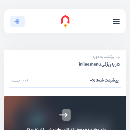
بخش اول
معرفی
بخش دوم
ایجاد ربات در تلگرام
بخش سوم
راه‌اندازی ارتباط با ربات
بخش چهارم
ساخت ربات با امکانات متفاوت
برگشت به دوره
کار با ویژگی inline menu
استفاده از پکیج راحت‌تر از api
ویدیو آموزشی
04:38
پیشرفت شما:
٪0
0/29 جلسه
انتخاب پکیج مناسب برای ساخت ربات
ویدیو آموزشی
06:12
ساخت ربات آب و هوا - تحلیل
ویدیو آموزشی
05:20
برای مشاهده دوره ابتدا لازمه وارد بشی یا ثبت‌نام کنی