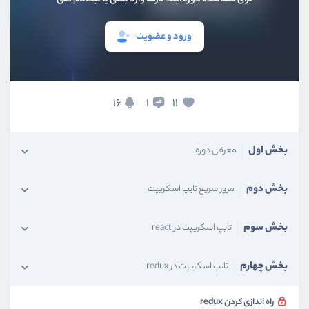
ورود و عضویت
16
11
1
بخش اول
معرفی دوره
بخش دوم
مرور سریع تایپ اسکریپت
بخش سوم
تایپ اسکریپت در react
بخش چهارم
تایپ اسکریپت در redux
راه اندازی کردن redux