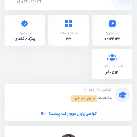
4.79 از 24 رای
نوع دوره:
مدت دوره
تعداد جلسات:
ویژه / نقدی
23
02:24:26
شرکت‌کنندگان:
514 نفر
گواهی پایان دوره
وضعیت:
ابتدا وارد سایت شوید
گواهی پایان دوره راکت چیست؟