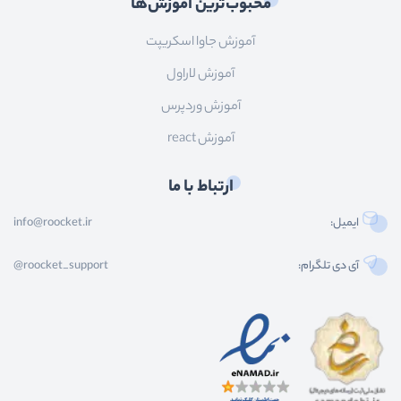
محبوب‌ترین آموزش‌ها
آموزش جاوا اسکریپت
آموزش لاراول
آموزش وردپرس
آموزش react
ارتباط با ما
ایمیل:
info@roocket.ir
آی دی تلگرام:
@roocket_support