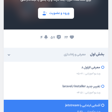
ورود و عضویت
4
22
57
بخش اول
معرفی و راه‌اندازی
معرفی لاراول 8
ویدیو آموزشی
05:06
تغییر جدید laravel/installer
ویدیو آموزشی
04:51
آشنایی ابتدایی با jetstream
ویدیو آموزشی
21:46