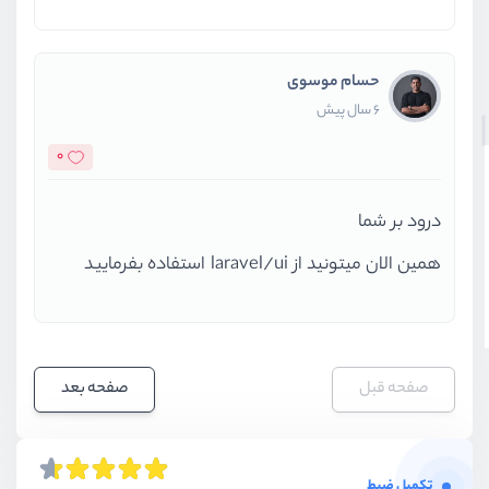
حسام موسوی
6 سال پیش
0
درود بر شما
همین الان میتونید از laravel/ui استفاده بفرمایید
صفحه قبل
صفحه بعد
تکمیل ضبط