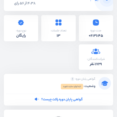
4.38 از 56 رای
نوع دوره:
مدت دوره
تعداد جلسات:
رایگان
13
02:31:45
شرکت‌کنندگان:
1729 نفر
گواهی پایان دوره
وضعیت:
ابتدا وارد سایت شوید
گواهی پایان دوره راکت چیست؟