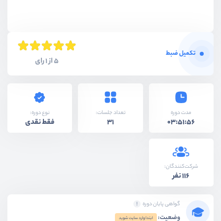
تکمیل ضبط
5 از 1 رای
نوع دوره:
مدت دوره
تعداد جلسات:
فقط نقدی
31
03:51:56
شرکت‌کنندگان:
116 نفر
گواهی پایان دوره
وضعیت:
ابتدا وارد سایت شوید