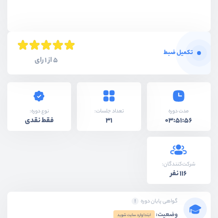
تکمیل ضبط
5 از 1 رای
نوع دوره:
مدت دوره
تعداد جلسات:
فقط نقدی
31
03:51:56
شرکت‌کنندگان:
116 نفر
گواهی پایان دوره
وضعیت:
ابتدا وارد سایت شوید