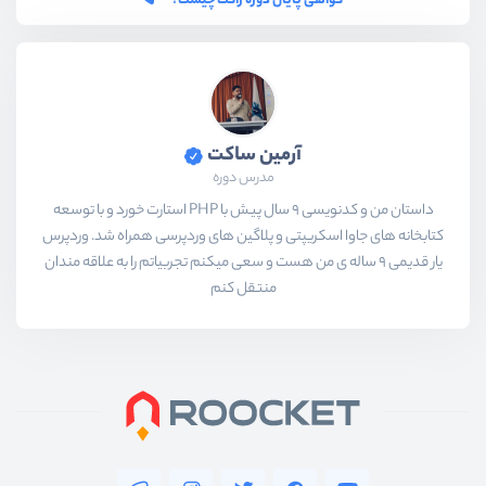
گواهی پایان دوره راکت چیست؟
آرمین ساکت
مدرس دوره
داستان من و کدنویسی 9 سال پیش با PHP استارت خورد و با توسعه
کتابخانه های جاوا اسکریپتی و پلاگین های وردپرسی همراه شد. وردپرس
یار قدیمی 9 ساله ی من هست و سعی میکنم تجربیاتم را به علاقه مندان
منتقل کنم