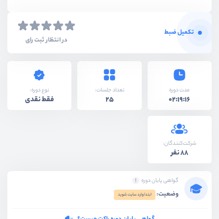
تکمیل ضبط
در انتظار ثبت رای
نوع دوره:
مدت دوره
تعداد جلسات:
فقط نقدی
25
02:19:16
شرکت‌کنندگان:
88 نفر
گواهی پایان دوره
وضعیت:
ابتدا وارد سایت شوید