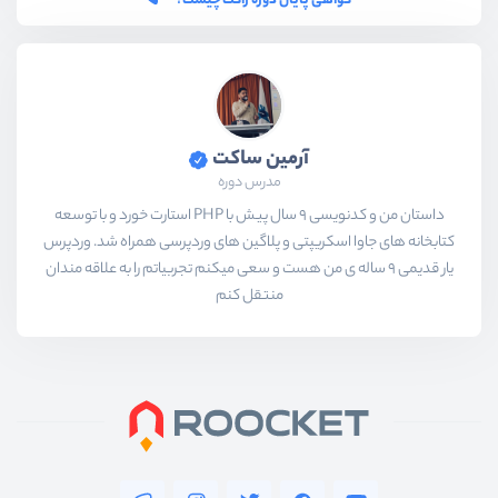
گواهی پایان دوره راکت چیست؟
آرمین ساکت
مدرس دوره
داستان من و کدنویسی 9 سال پیش با PHP استارت خورد و با توسعه
کتابخانه های جاوا اسکریپتی و پلاگین های وردپرسی همراه شد. وردپرس
یار قدیمی 9 ساله ی من هست و سعی میکنم تجربیاتم را به علاقه مندان
منتقل کنم