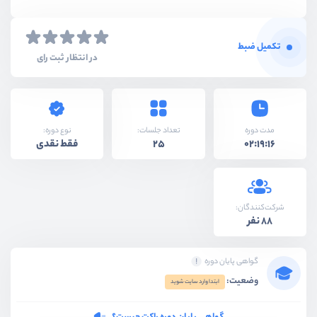
تکمیل ضبط
در انتظار ثبت رای
نوع دوره:
مدت دوره
تعداد جلسات:
فقط نقدی
25
02:19:16
شرکت‌کنندگان:
88 نفر
گواهی پایان دوره
وضعیت:
ابتدا وارد سایت شوید