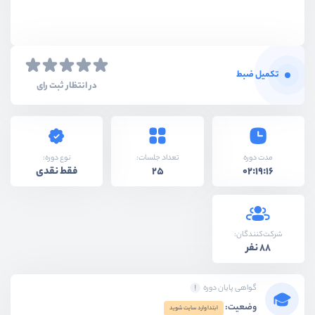
تکمیل ضبط
در انتظار ثبت رای
نوع دوره:
مدت دوره
تعداد جلسات:
فقط نقدی
25
02:19:16
شرکت‌کنندگان:
88 نفر
گواهی پایان دوره
وضعیت:
ابتدا وارد سایت شوید