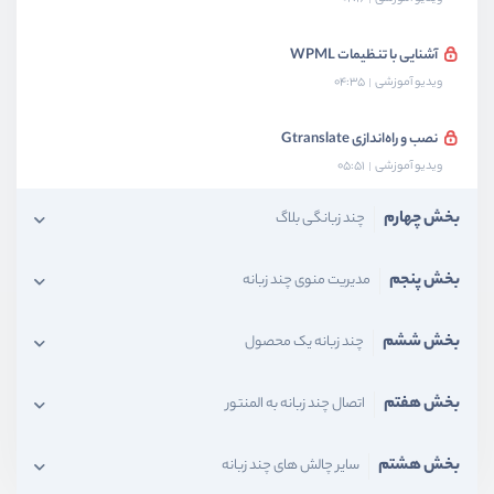
آشنایی با تنظیمات WPML
ویدیو آموزشی
04:35
نصب و راه‌اندازی Gtranslate
ویدیو آموزشی
05:51
بخش چهارم
چند زبانگی بلاگ
بخش پنجم
مدیریت منوی چند زبانه
بخش ششم
چند زبانه یک محصول
بخش هفتم
اتصال چند زبانه به المنتور
بخش هشتم
سایر چالش های چند زبانه