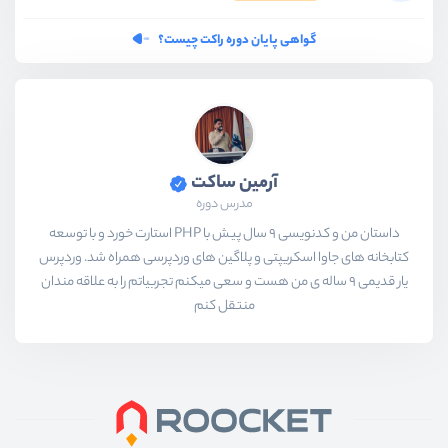
گواهی پایان دوره راکت چیست؟
آرمین ساکت
مدرس دوره
داستان من و کدنویسی 9 سال پیش با PHP استارت خورد و با توسعه
کتابخانه های جاوا اسکریپتی و پلاگین های وردپرسی همراه شد. وردپرس
یار قدیمی 9 ساله ی من هست و سعی میکنم تجربیاتم را به علاقه مندان
منتقل کنم