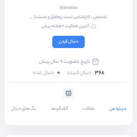
arastoo@
تخصص :
کارشناس تست نرم‌افزار و مستندا...
آخرین فعالیت 2 هفته پیش
دنبال کردن
تاریخ عضویت 9 سال پیش
0
368
دنبال کننده
دنبال شده
درباره من
مقالات
گفتگو ها
تگ های دنبال شده