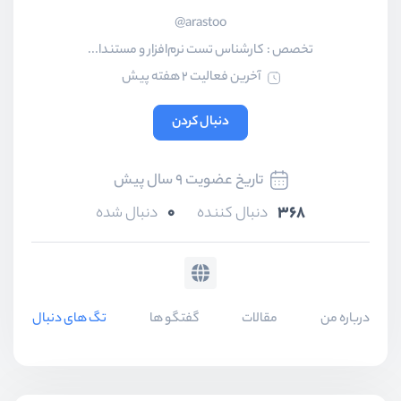
arastoo@
تخصص :
کارشناس تست نرم‌افزار و مستندا...
آخرین فعالیت 2 هفته پیش
دنبال کردن
تاریخ عضویت 9 سال پیش
0
368
دنبال کننده
دنبال شده
درباره من
مقالات
گفتگو ها
تگ های دنبال شده