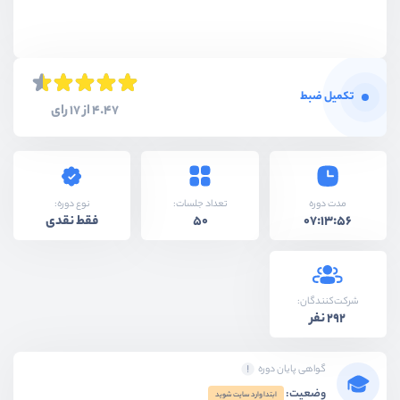
تکمیل ضبط
4.47 از 17 رای
نوع دوره:
مدت دوره
تعداد جلسات:
فقط نقدی
50
07:13:56
شرکت‌کنندگان:
292 نفر
گواهی پایان دوره
وضعیت:
ابتدا وارد سایت شوید