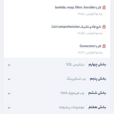
کار با lambda، map، filter، iterable
ویدیو آموزشی
09:58
تابع zip و تکنیک List comprehension
ویدیو آموزشی
06:55
کار با Generator
ویدیو آموزشی
07:27
بخش چهارم
دیتابیس SQL
بخش پنجم
وب اسکرپینگ
بخش ششم
وب فریمورک flask
بخش هفتم
موضوعات پیشرفته