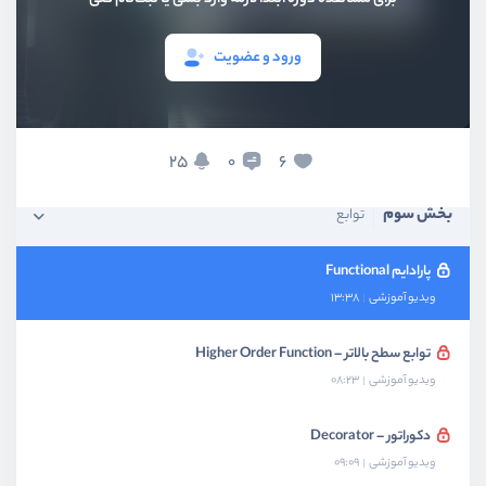
ورود و عضویت
بخش اول
معرفی
بخش دوم
شئ‌گرایی
25
6
0
بخش سوم
توابع
پارادایم Functional
ویدیو آموزشی
13:38
توابع سطح بالاتر – Higher Order Function
ویدیو آموزشی
08:23
دکوراتور – Decorator
ویدیو آموزشی
09:09