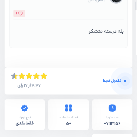
3 سال پیش
1
بله درسته متشکر
تکمیل ضبط
4.47 از 17 رای
نوع دوره:
مدت دوره
تعداد جلسات:
فقط نقدی
50
07:13:56