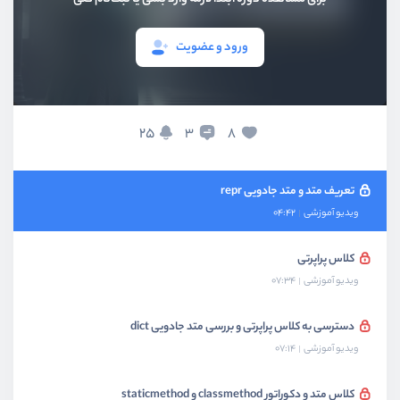
بخش دوم
شئ‌گرایی
ورود و عضویت
آشنایی با پارادایم شئ‌گرایی
ویدیو آموزشی
07:41
تعریف کلاس، نمونه‌ها و سازنده
25
8
3
ویدیو آموزشی
10:15
تعریف متد و متد جادویی repr
ویدیو آموزشی
04:42
کلاس پراپرتی
ویدیو آموزشی
07:34
دسترسی به کلاس پراپرتی و بررسی متد جادویی dict
ویدیو آموزشی
07:14
کلاس متد و دکوراتور classmethod و staticmethod