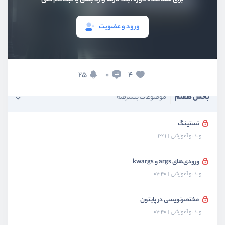
بخش چهارم
دیتابیس SQL
ورود و عضویت
بخش پنجم
وب اسکرپینگ
بخش ششم
وب فریمورک flask
25
4
0
بخش هفتم
موضوعات پیشرفته
تستینگ
ویدیو آموزشی
12:11
ورودی‌های args و kwargs
ویدیو آموزشی
07:40
مختصرنویسی در پایتون
ویدیو آموزشی
07:40