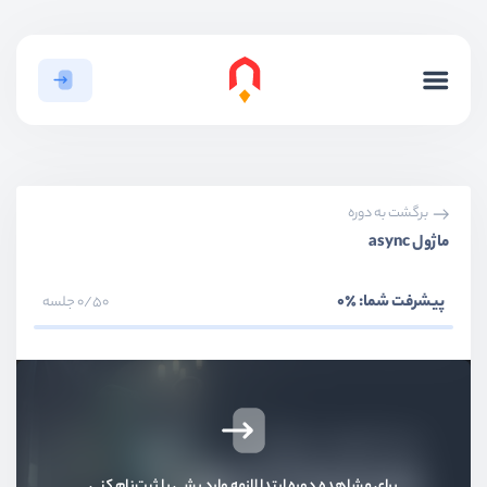
برگشت به دوره
ماژول async
پیشرفت شما:
٪0
0/50 جلسه
بخش اول
معرفی
بخش دوم
شئ‌گرایی
بخش سوم
توابع
برای مشاهده دوره ابتدا لازمه وارد بشی یا ثبت‌نام کنی