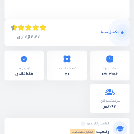
تکمیل ضبط
4.47 از 17 رای
نوع دوره:
مدت دوره
تعداد جلسات:
فقط نقدی
50
07:13:56
شرکت‌کنندگان:
292 نفر
گواهی پایان دوره
وضعیت:
ابتدا وارد سایت شوید