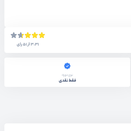
3.31 از 51 رای
نوع دوره:
فقط نقدی