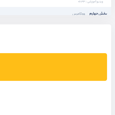
ویدیو آموزشی
06:33
بخش چهارم
ووکامرس
بخش پنجم
فرم‌ها
بخش ششم
پنل کاربری
بخش هفتم
سئو و بهینه سازی
بخش هشتم
امنیت
بخش نهم
هاست وردپرس
بخش دهم
وردپرس پلاس