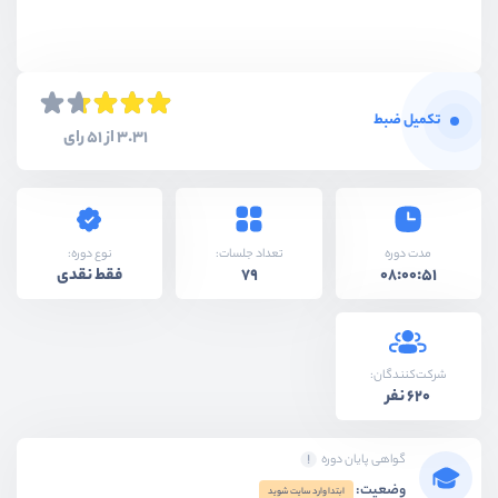
تکمیل ضبط
3.31 از 51 رای
نوع دوره:
مدت دوره
تعداد جلسات:
فقط نقدی
79
08:00:51
شرکت‌کنندگان:
620 نفر
گواهی پایان دوره
وضعیت:
ابتدا وارد سایت شوید