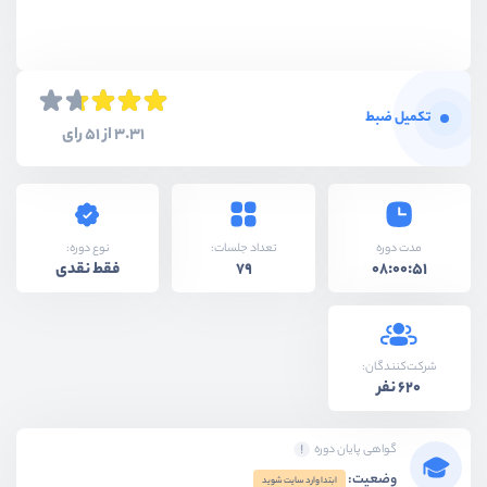
تکمیل ضبط
3.31 از 51 رای
نوع دوره:
مدت دوره
تعداد جلسات:
فقط نقدی
79
08:00:51
شرکت‌کنندگان:
620 نفر
گواهی پایان دوره
وضعیت:
ابتدا وارد سایت شوید