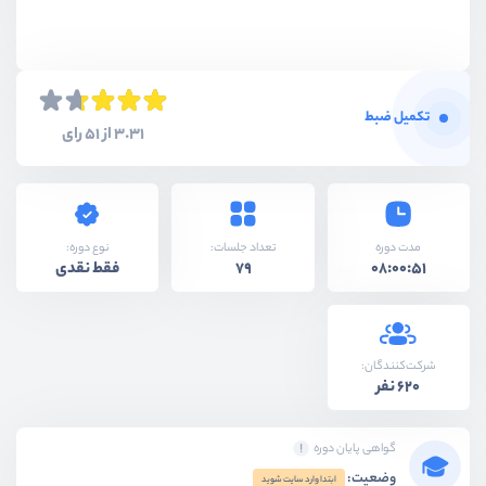
تکمیل ضبط
3.31 از 51 رای
نوع دوره:
مدت دوره
تعداد جلسات:
فقط نقدی
79
08:00:51
شرکت‌کنندگان:
620 نفر
گواهی پایان دوره
وضعیت:
ابتدا وارد سایت شوید