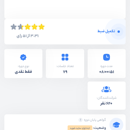
تکمیل ضبط
3.31 از 51 رای
نوع دوره:
مدت دوره
تعداد جلسات:
فقط نقدی
79
08:00:51
شرکت‌کنندگان:
620 نفر
گواهی پایان دوره
وضعیت:
ابتدا وارد سایت شوید