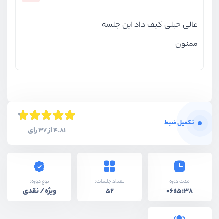
عالی خیلی کیف داد این جلسه
ممنون
تکمیل ضبط
4.81 از 37 رای
نوع دوره:
مدت دوره
تعداد جلسات:
ویژه / نقدی
52
06:15:38