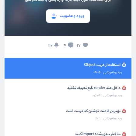
ویدیو آموزشی
02:42
ورود و عضویت
برای جلوگیری از ارور از type ها استفاده کنید
ویدیو آموزشی
08:30
بیشتر از عملگر Ternary استفاده کنید
26
17
7
ویدیو آموزشی
04:57
استفاده از مزیت Object
ویدیو آموزشی
09:06
داخل متد render تابع تعریف نکنید
ویدیو آموزشی
05:04
بهترین کامنت نوشتن کد درست است
ویدیو آموزشی
06:11
ساختار بندی شده Import کنید