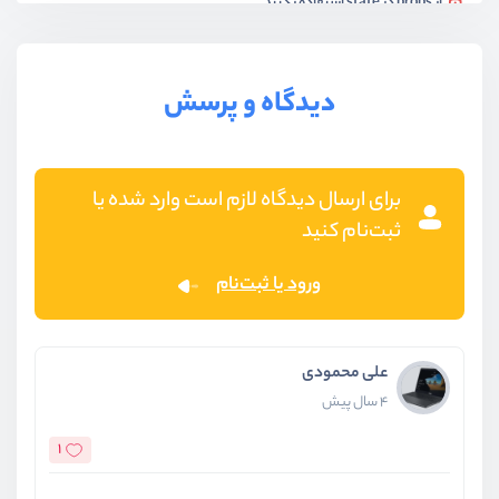
از props در state استفاده نکنید
ویدیو آموزشی
03:04
بخش سوم
بهینه سازی سرعت و کد
دیدگاه و پرسش
بخش چهارم
دیزاین پترن‌ها
برای ارسال دیدگاه لازم است وارد شده یا
ثبت‌نام کنید
ورود یا ثبت‌نام
علی محمودی
4 سال پیش
1