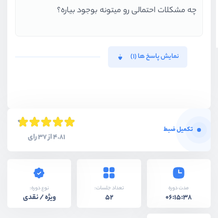
چه مشكلات احتمالی رو میتونه بوجود بیاره؟
نمایش پاسخ ها (1)
تکمیل ضبط
4.81 از 37 رای
نوع دوره:
مدت دوره
تعداد جلسات:
ویژه / نقدی
52
06:15:38