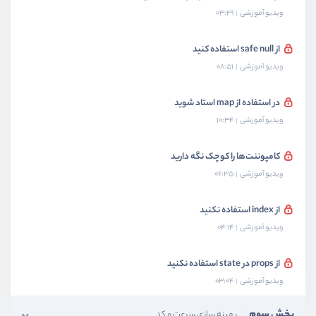
ویدیو آموزشی
03:29
از safe null استفاده کنید
ویدیو آموزشی
08:51
در استفاده از map استاد شوید
ویدیو آموزشی
10:34
کامپوننت‌ها را کوچک نگه دارید
ویدیو آموزشی
06:35
از index استفاده نکنید
ویدیو آموزشی
04:14
از props در state استفاده نکنید
ویدیو آموزشی
03:04
بخش سوم
بهینه سازی سرعت و کد