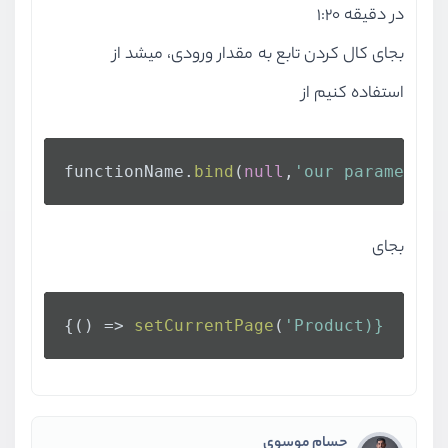
در دقیقه ۱:۲۰
بجای کال کردن تابع به مقدار ورودی، میشد از
استفاده کنیم از
functionName.
bind
(
null
,
'our parameter'
بجای
{
() =>
setCurrentPage
(
'Product)}
حسام موسوی