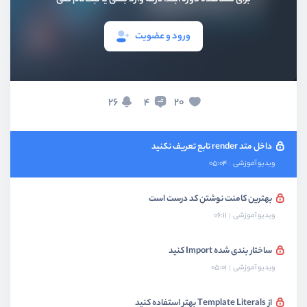
ویدیو آموزشی
08:30
ورود و عضویت
بیشتر از عملگر Ternary استفاده کنید
ویدیو آموزشی
04:57
استفاده از مزیت Object
26
20
4
ویدیو آموزشی
09:06
داخل متد render تابع تعریف نکنید
ویدیو آموزشی
05:04
بهترین کامنت نوشتن کد درست است
ویدیو آموزشی
06:11
ساختار بندی شده Import کنید
ویدیو آموزشی
05:01
از Template Literals بهتر استفاده کنید