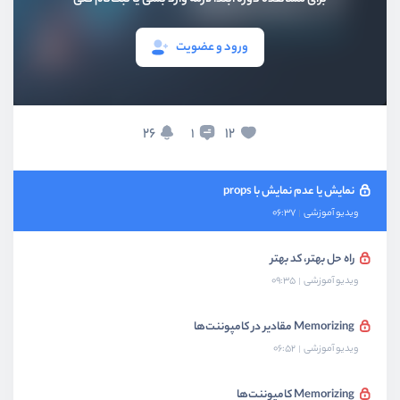
بخش دوم
کدنویسی درست در React
ورود و عضویت
بخش سوم
بهینه سازی سرعت و کد
استفاده از devtools
26
12
1
ویدیو آموزشی
07:31
نمایش یا عدم نمایش با props
ویدیو آموزشی
06:37
راه حل بهتر، کد بهتر
ویدیو آموزشی
09:35
Memorizing مقادیر در کامپوننت‌ها
ویدیو آموزشی
06:52
Memorizing کامپوننت‌ها