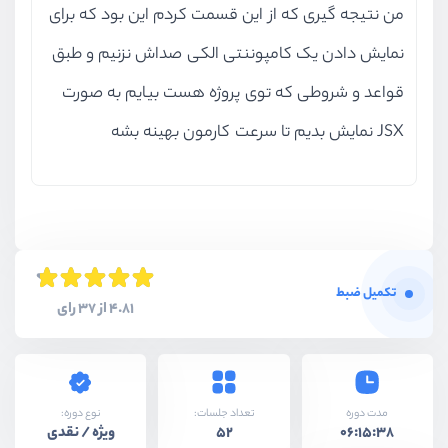
بخش چهارم
دیزاین پترن‌ها
من نتیجه گیری که از این قسمت کردم این بود که برای
نمایش دادن یک کامپوننتی الکی صداش نزنیم و طبق
قواعد و شروطی که توی پروژه هست بیایم به صورت
JSX نمایش بدیم تا سرعت کارمون بهینه بشه
تکمیل ضبط
4.81 از 37 رای
نوع دوره:
مدت دوره
تعداد جلسات:
ویژه / نقدی
52
06:15:38