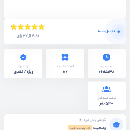
تکمیل ضبط
4.81 از 37 رای
نوع دوره:
مدت دوره
تعداد جلسات:
ویژه / نقدی
52
06:15:38
شرکت‌کنندگان:
530 نفر
گواهی پایان دوره
وضعیت:
ابتدا وارد سایت شوید