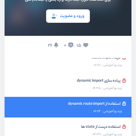
Memorizing کامپوننت‌ها - بخش دوم
ورود و عضویت
ویدیو آموزشی
04:23
استفاده از lazy loading
ویدیو آموزشی
04:24
26
15
0
درک static import
ویدیو آموزشی
06:20
پیاده سازی dynamic import
ویدیو آموزشی
14:35
استفاده از dynamic route import
ویدیو آموزشی
06:24
استفاده درست از state ها
ویدیو آموزشی
03:39