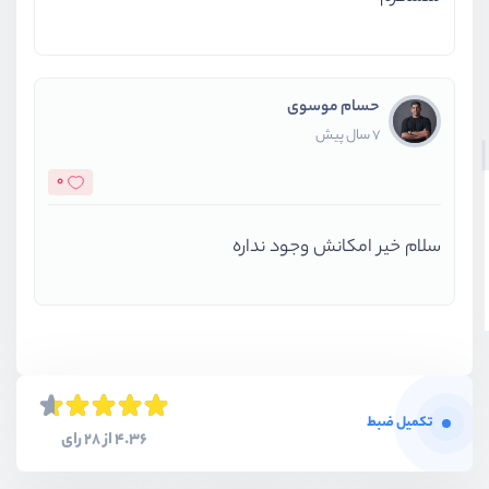
حسام موسوی
7 سال پیش
0
سلام خیر امکانش وجود نداره
تکمیل ضبط
4.36 از 28 رای