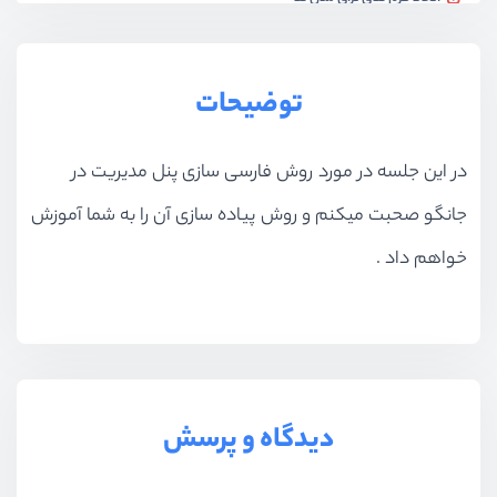
ویدیو آموزشی
17:39
پیاده سازی صفحه لاگین
توضیحات
ویدیو آموزشی
21:40
پیاده سازی صفحه عضویت
در این جلسه در مورد روش فارسی سازی پنل مدیریت در
ویدیو آموزشی
17:43
جانگو صحبت میکنم و روش پیاده سازی آن را به شما آموزش
سیستم احرازهویت
ویدیو آموزشی
20:47
خواهم داد .
سیستم اجازه دسترسی
ویدیو آموزشی
20:19
معرفی و آشنایی با Class-Based-Views
ویدیو آموزشی
21:56
دیدگاه و پرسش
بازنویسی کردن view ها
ویدیو آموزشی
18:25