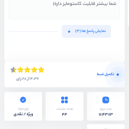
شما بیشتر قابلیت کاستومایز داره)
نمایش پاسخ ها (3)
تکمیل ضبط
4.36 از 28 رای
نوع دوره:
مدت دوره
تعداد جلسات:
ویژه / نقدی
44
11:43:13