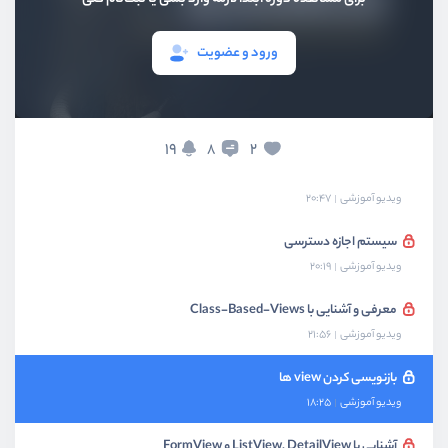
پیاده سازی صفحه لاگین
ورود و عضویت
ویدیو آموزشی
21:40
پیاده سازی صفحه عضویت
ویدیو آموزشی
17:43
19
2
8
سیستم احرازهویت
ویدیو آموزشی
20:47
سیستم اجازه دسترسی
ویدیو آموزشی
20:19
معرفی و آشنایی با Class-Based-Views
ویدیو آموزشی
21:56
بازنویسی کردن view ها
ویدیو آموزشی
18:25
آشنایی با ListView, DetailView و FormView