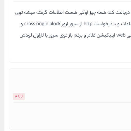
اپی نوشتم که قرار یک سری اطلاعاتی از سمت سرور که api ان با لاراول نوشته شده و خروجی json هست و دریافت کنه همه چیز اوکی هست اطلاعات گرفته میشه توی
اندروید و ای اوس بدون مشکل اینکار انجام میشه، اما مشکل من این هست توی نسخه تحت وب اپ اجرا میشه اما واسه دریافت اطلاعات و یا درخواست http از سرور ارور cross origin block و
میده توی مرورگر ها ، تمامی راه ها رو امتحان کردم ، سمت سرور روی api هم حتی هدر های مربوط به cross و ست کردم حتی خروجی web اپلیکیشن فلاتر و بردم باز توی سرور با لاراول لودش
0