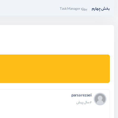
بخش چهارم
پروژه Task Manager
بخش پنجم
کار با دیتابیس
بخش ششم
کار با Api
parsa rezaei
2 سال پیش