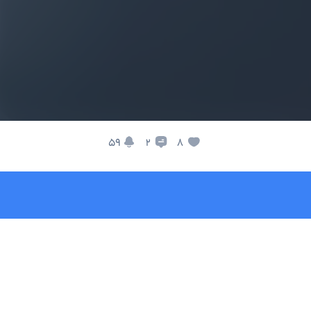
59
8
2