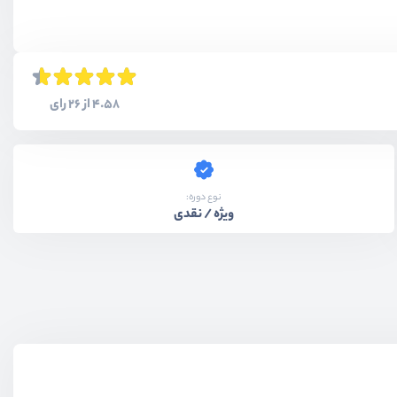
4.58 از 26 رای
نوع دوره:
ویژه / نقدی