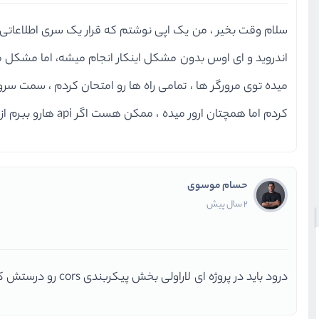
‌کردم اما همچتان ارور میده ، ممکن هست اگر api هارو ببرم از حالت لوکال هاست روی هاست واقعی مشکل رفع شه ؟
حسام موسوی
2 سال پیش
درود باید در پروژه ای لاراولی بخش پیکربندی cors رو درستش کنید