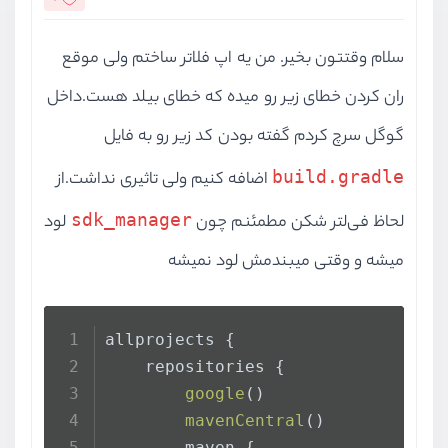
سلام وقتتون بخیر. من یه اپ فلاتر ساختم ولی موقع
ران کردن خطای زیر رو میده که خطای بیلد هست.داخل
گوگل سرچ کردم گفته بودن کد زیر رو به فایل
build.gradle
اضافه کنیم ولی تاثیری نداشت.از
sdk_manager
لحاظ فی‌لتر شکن مطمئنم چون
لود
میشه و وقتی میبندمش لود نمیشه
allprojects {
    repositories {
google
()
mavenCentral
()
        maven {