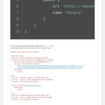
            url 
'https://maven.goo
            name 
'Google'
        }
    }
}