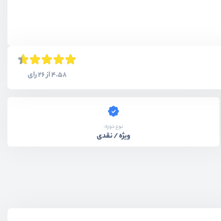
4.58 از 26 رای
نوع دوره:
ویژه / نقدی