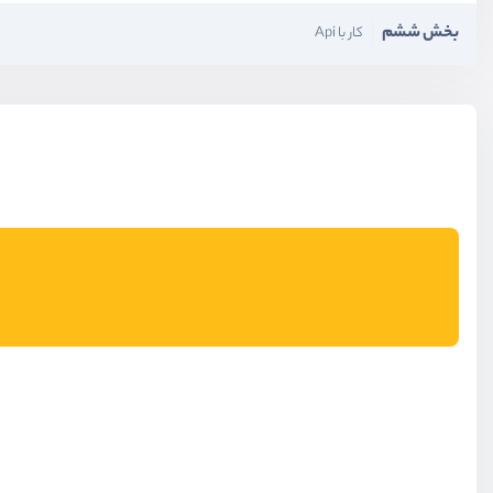
بخش ششم
کار با Api