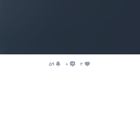
59
2
0