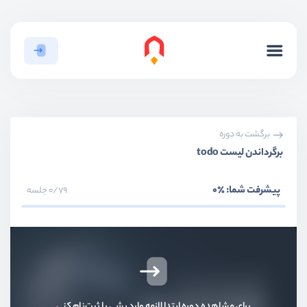
بخش اول
معرفی دوره و فلاتر
بخش دوم
نصب و راه اندازی
برگشت به دوره
برگرداندن لیست todo
بخش سوم
ویجت‌ها
پیشرفت شما:
٪0
0/79 جلسه
بخش چهارم
پروژه Task Manager
بخش پنجم
کار با دیتابیس
چرا از دیتابیس استفاده کنیم؟
ویدیو آموزشی
04:53
برای مشاهده دوره ابتدا لازمه وارد بشی یا ثبت‌نام کنی