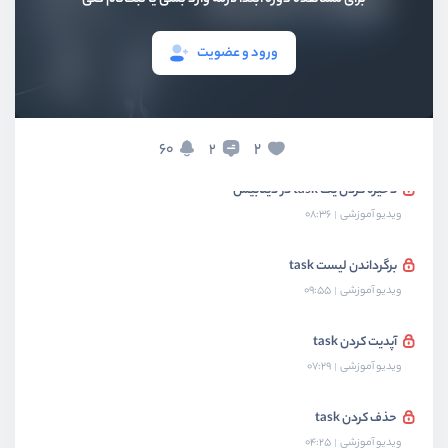
نصب و راه اندازی کردن sqlite
ورود و عضویت
ویدیو آموزشی
03:46
ساخت کلاس ارتباط با sqlite
ویدیو آموزشی
13:01
60
2
2
ذخیره کردن یک task در دیتابیس
ویدیو آموزشی
08:36
برگرداندن لیست task
ویدیو آموزشی
09:55
آپدیت کردن task
ویدیو آموزشی
07:29
حذف کردن task
ویدیو آموزشی
04:25