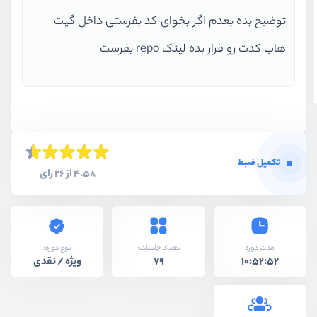
توضیح بده بعدم اگر بخوای کد بفرستی داخل گیت
هاب کدت رو قرار بده لینک repo بفرست
تکمیل ضبط
4.58 از 26 رای
نوع دوره:
مدت دوره
تعداد جلسات:
ویژه / نقدی
79
10:52:52