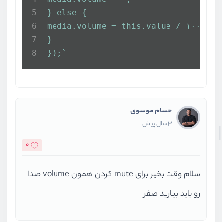
} else {
media.volume = this.value / ۱۰۰;
}
});`
حسام موسوی
3 سال پیش
0
سلام وقت بخیر برای mute کردن همون volume صدا
رو باید بیارید صفر