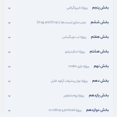
بخش پنجم
پروژه تایپوگرافی
بخش ششم
مرتب‌سازی لیست‌ها با Drag and Drop
بخش هفتم
پروژه تب نویگیشن
بخش هشتم
پروژه اسلایدرشو
بخش نهم
پروژه بازی snake
بخش دهم
پروژه نوار پیشرفت آپلود فایل
بخش یازدهم
پروژه زوم تصاویر
بخش دوازدهم
پروژه preload و scrolltop