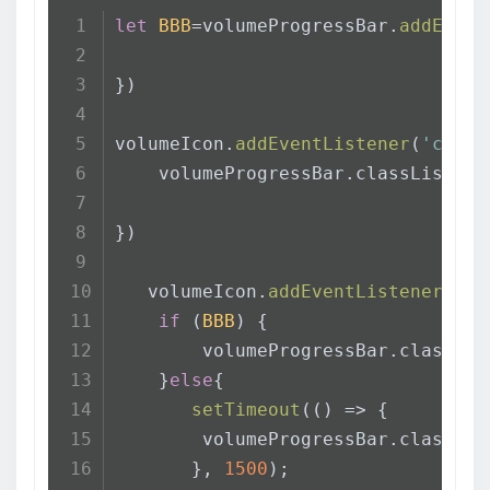
let
BBB
=volumeProgressBar.
addEvent
})
volumeIcon.
addEventListener
(
'click
    volumeProgressBar.
classList
.
to
})
   volumeIcon.
addEventListener
(
'mo
if
 (
BBB
) {
        volumeProgressBar.
classLis
    }
else
{
setTimeout
(
() =>
 {
        volumeProgressBar.
classLis
       }, 
1500
);