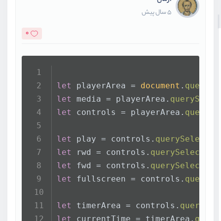
آرمان
5 سال پیش
0
let
 playerArea = 
document
.
querySe
let
 media = playerArea.
querySelec
let
 controls = playerArea.
querySe
let
 play = controls.
querySelector
let
 rwd = controls.
querySelector
(
let
 fwd = controls.
querySelector
(
let
 fullscreen = controls.
querySe
let
 timerArea = controls.
querySel
let
 currentTime = timerArea.
query