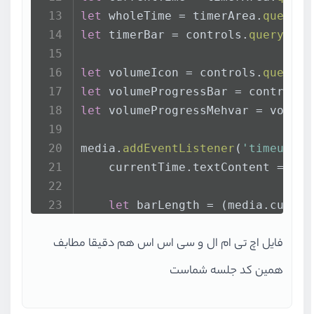
let
 wholeTime = timerArea.
querySe
let
 timerBar = controls.
querySele
let
 volumeIcon = controls.
querySe
let
 volumeProgressBar = controls.
let
 volumeProgressMehvar = volume
media.
addEventListener
(
'timeupdat
    currentTime.
textContent
 = 
get
let
 barLength = (media.
curren
    timerBar.
style
 = 
`background 
فایل اچ تی ام ال و سی اس اس هم دقیقا مطابف
    timerBar.
value
 = barLength;
})
همین کد جلسه شماست
play.
addEventListener
(
'click'
, 
fu