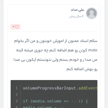
علی حداد
3 سال پیش
0
سلام استاد ممنون از اموزش خوبتون و من اگر بخوام
mute کردن رو هم اضافه کنم چه جوری میشه البته
من صدا ر و خودم بستم ولی نتونستم آیکون بی صدا
رو بهش اضافه کنم
volumeProgressBarInput.
addEventList
if (media.volume <= ۰.۰۱) {
media.volume = ۰;