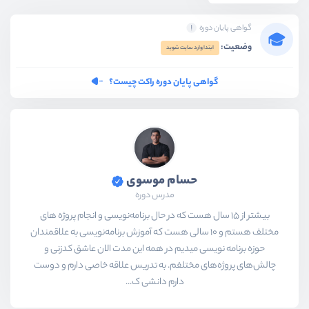
گواهی پایان دوره
timerBar.
addEventListener
(
'input'
وضعیت:
    media.
currentTime
 = (
this
.
val
ابتدا وارد سایت شوید
})
گواهی پایان دوره راکت چیست؟
//////
let
 dayla =
false
let
 cursorOnProgress = 
false
حسام موسوی
volumeProgressBar.
addEventListene
مدرس دوره
    cursorOnProgress = 
true
بیشتر از ۱۵ سال هست که در حال برنامه‌نویسی و انجام پروژه های
})
مختلف هستم و ۱۰ سالی هست که آموزش برنامه‌نویسی به علاقمندان
////
حوزه برنامه نویسی میدیم در همه این مدت الان عاشق کدزنی و
چالش‌های پروژه‌های مختلفم. به تدریس علاقه خاصی دارم و دوست
volumeProgressBar.
addEventListene
دارم دانشی ک...
    cursorOnProgress = 
false