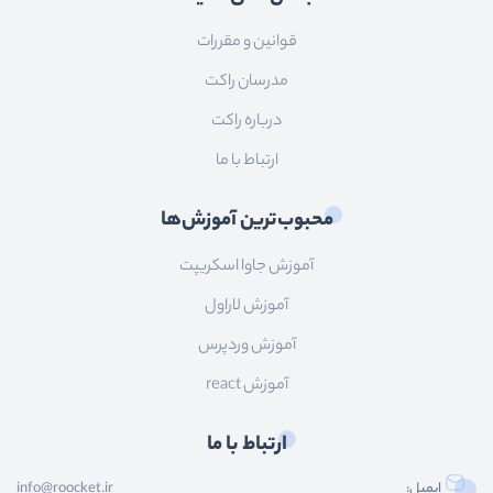
}
قوانین و مقررات
})
مدرسان راکت
درباره راکت
volumeProgressMehvar.
addEventList
ارتباط با ما
    media.
volume
 = 
this
.
value
 / 
1
this
.
style
 = 
`background : li
محبوب‌ترین آموزش‌ها
})
آموزش جاوا اسکریپت
// fullscreen.addEventListener('c
آموزش لاراول
//     openFullscreen()
//     exitFullscreen()
آموزش وردپرس
// })
آموزش react
//  function openFullscreen() {
ارتباط با ما
//     if (playerArea.requestFull
ایمیل:
info@roocket.ir
//       playerArea.requestFullsc