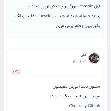
اول console مرورگر رو چک کن اروری میده ؟
return
 minutevalue + 
':'
 + seco
و بعد حتما قدم به قدم با console.log مقادیر رو لاگ
}
بگیر ببین چطور پیش میرن
علی
4 سال پیش
0
ممنون بابت آموزش مفیدتون
من یه سری تغییر دیگه ام دادم
Check my
Github