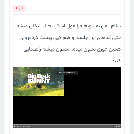
rwd.
addEventListener
(
'click'
 , 
fu
0
    media.
currentTime
 = media.
cur
});
سلام ، من نمیدونم چرا فول اسکرینم اینشکلی میشه..
fwd.
addEventListener
(
'click'
 , 
fu
حتی کدهای این جلسه رو هم کپی پیست کردم ولی
    media.
currentTime
 = media.
cur
همین جوری نشون میده...ممنون میشم راهنمایی
});
کنید..
// timerBar.addEventListener('inp
//     media.currentTime = (this.
// })
volumeIcon.
addEventListener
(
'clic
   volumeProgreesBar.
classList
.
to
});