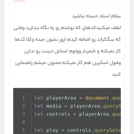
سلام استاد خسته نباشید
لطف میکنیدکدهای که نوشتم رو یه نگاه بندازید.وقتی
که ببگکراند رو اضافه کردم ارور نشون میده وکلا کدها
کار نمیکنه و تایمربار وولوم استایل درست رو ندارن
وفول اسکرین هم کار نمیکنه.ممنون میشم راهنمایی
کنید
let
 playerArea = 
document
.
querySe
let
 media = playerArea.
querySelec
let
 controls = playerArea.
querySe
let
 play = controls.
querySelector