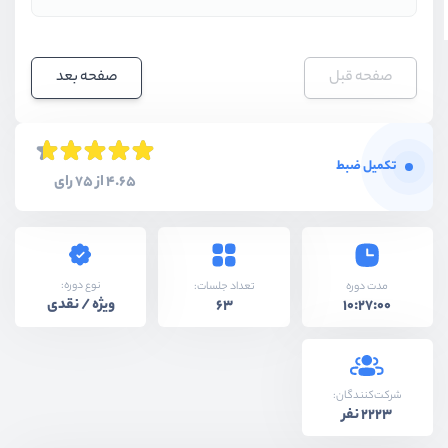
صفحه قبل
صفحه بعد
تکمیل ضبط
4.65 از 75 رای
نوع دوره:
مدت دوره
تعداد جلسات:
ویژه / نقدی
63
10:27:00
شرکت‌کنندگان:
2223 نفر