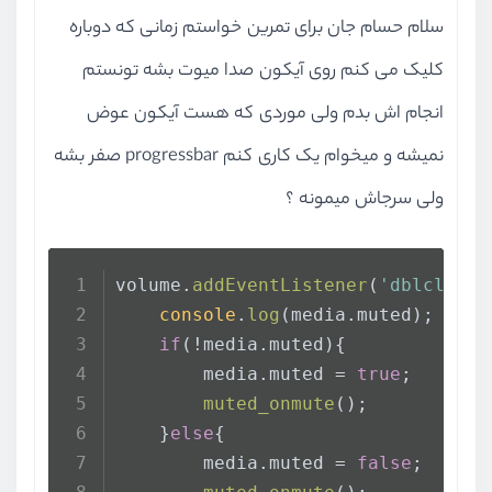
      } 
else
سلام حسام جان برای تمرین خواستم زمانی که دوباره
if
 (
document
.
exitFullscre
document
.
exitFullscreen
()
کلیک می کنم روی آیکون صدا میوت بشه تونستم
      } 
else
if
(
document
.
mozcance
انجام اش بدم ولی موردی که هست آیکون عوض
document
.
mozcancelfullscr
نمیشه و میخوام یک کاری کنم progressbar صفر بشه
      } 
else
if
(
document
.
mscancel
document
.
mscancelfullscre
ولی سرجاش میمونه ؟
    } 
else
if
(
document
.
webkitcanc
document
.
webkitcancelfull
    }
volume.
addEventListener
(
'dblclick'
console
.
log
(media.
muted
);
function
togglePlayIcon
 () {
if
(!media.
muted
){
let
 icon = play.
querySelector
        media.
muted
 = 
true
;
    icon.
classList
.
toggle
(
'ion-md
muted_onmute
();
    icon.
classList
.
toggle
(
'ion-md
    }
else
{
}
        media.
muted
 = 
false
;