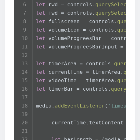
let
 rwd = controls.
querySelector
(
let
 fwd = controls.
querySelector
(
let
 fullscreen = controls.
querySe
let
 volumeIcon = controls.
querySe
let
 volumeProgreesBar = controls.
let
 volumeProgreesBarInput = volu
let
 timerArea = controls.
querySel
let
 currentTime = timerArea.
query
let
 videoTime = timerArea.
querySe
let
 timerBar = controls.
querySele
media.
addEventListener
(
'timeupdat
     currentTime.
textContent
 = 
ge
let
 barLength = (media.
curre