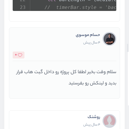
//  timerBar.style = 'backgro
//  timerBar.value = barLengt
    })
حسام موسوی
4 سال پیش
 play.
addEventListener
(
'click'
 , 
     videoTime.
textContent
 = 
getT
0
if
(media.
paused
) {
togglePlayIcon
();
سلام وقت بخیر لطفا کل پروژه رو داخل گیت هاب قرار
        media.
play
();
بدید و لینکش رو بفرستید
     } 
else
 {
togglePlayIcon
();
        media.
pause
();
     }
})
روشنک
4 سال پیش