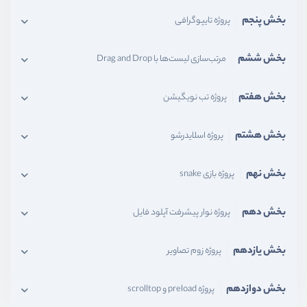
بخش پنجم
پروژه تایپوگرافی
بخش ششم
مرتب‌سازی لیست‌ها با Drag and Drop
بخش هفتم
پروژه تب نویگیشن
بخش هشتم
پروژه اسلایدرشو
بخش نهم
پروژه بازی snake
بخش دهم
پروژه نوار پیشرفت آپلود فایل
بخش یازدهم
پروژه زوم تصاویر
بخش دوازدهم
پروژه preload و scrolltop