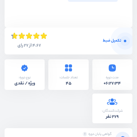
تکمیل ضبط
4.67 از 27 رای
نوع دوره:
مدت دوره
تعداد جلسات:
ویژه / نقدی
45
06:27:34
شرکت‌کنندگان:
279 نفر
گواهی پایان دوره