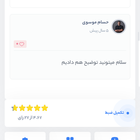
حسام موسوی
5 سال پیش
0
سلام میتونید توضیح هم دادیم
تکمیل ضبط
4.67 از 27 رای