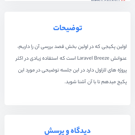
پیاده سازی با vuejs
ویدیو آموزشی
09:38
پیاده سازی با react
توضیحات
ویدیو آموزشی
05:30
بخش سوم
احراز هویت با fortify
اولین پکیجی که در اولین بخش قصد بررسی آن را داریم،
عنوانش Laravel Breeze است که استفاده زیادی در اکثر
بخش چهارم
احراز هویت با jetstream
پروژه های لاراول دارد در این جلسه توضیحی در مورد این
پکیج میدهم تا با آن آشنا شوید.
دیدگاه و پرسش