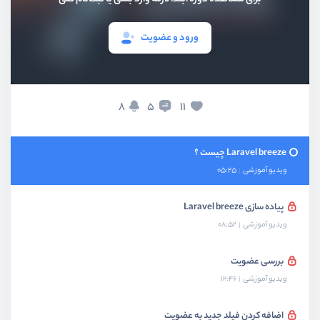
ورود و عضویت
بخش اول
معرفی
8
11
5
بخش دوم
احراز هویت با laravel breeze
Laravel breeze چیست ؟
ویدیو آموزشی
05:25
پیاده سازی Laravel breeze
ویدیو آموزشی
08:52
بررسی عضویت
ویدیو آموزشی
12:46
اضافه کردن فیلد جدید به عضویت