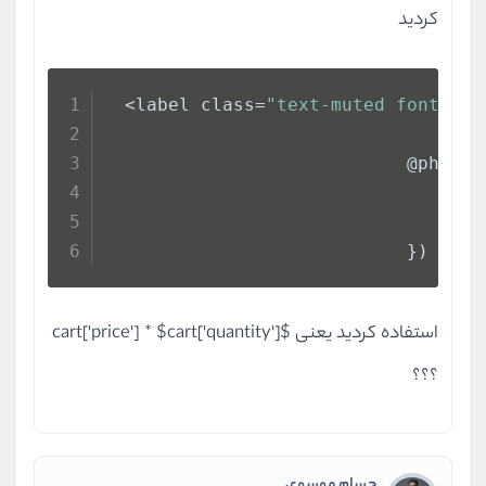
کردید
  <label class=
"text-muted font-wei
                            @php
$to
ret
                            })
استفاده کردید یعنی $cart['price'] * $cart['quantity']
؟؟؟