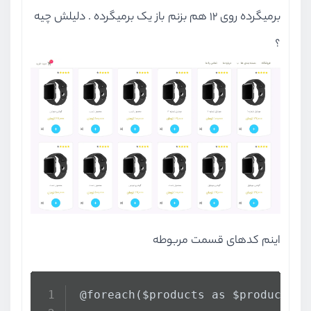
برمیگرده روی 12 هم بزنم باز یک برمیگرده . دلیلش چیه
؟
اینم کدهای قسمت مربوطه
 @foreach($products as $product)