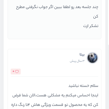
چند جلسه بعد رو لطفا ببین اگر جواب نگرفتی مطرح
کن
تشکر ازت
بیتا
3 سال پیش
0
سلام خسته نباشید
اینجا احساس میکنم یه مشکلی هست،الان شما فرض
کن که یه محصول تو قسمت ویژگی هاش ۴تا رنگ داره