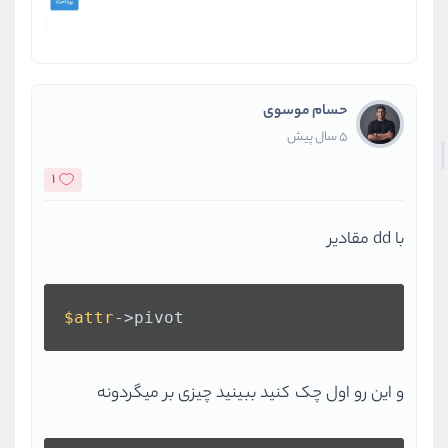
حسام موسوی
5 سال پیش
1
با dd مقادیر
$attr
->pivot
و این رو اول چک کنید ببینید چیزی بر میگردونه