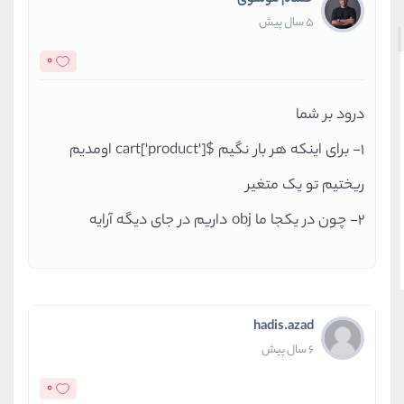
حسام موسوی
5 سال پیش
0
درود بر شما
1- برای اینکه هر بار نگیم $cart['product'] اومدیم
ریختیم تو یک متغیر
2- چون در یکجا ما obj داریم در جای دیگه آرایه
hadis.azad
6 سال پیش
0