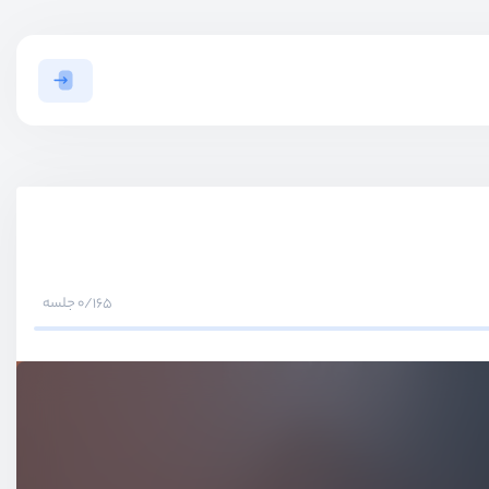
0/165 جلسه