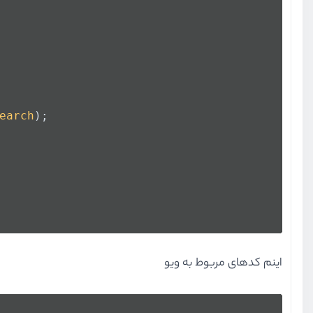
earch
);
اینم کدهای مربوط به ویو