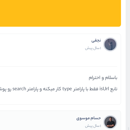
نجفی
1 سال پیش
باسلام و احترام
تابع isUrl فقط با پارامتر type کار میکنه و پارامتر search رو پوشش نمیده جهت اطلاع
حسام موسوی
1 سال پیش