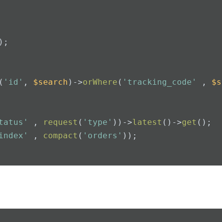
);
(
'id'
, 
$search
)->
orWhere
(
'tracking_code'
 , 
$s
tatus'
 , 
request
(
'type'
))->
latest
()->
get
();
index'
 , 
compact
(
'orders'
));