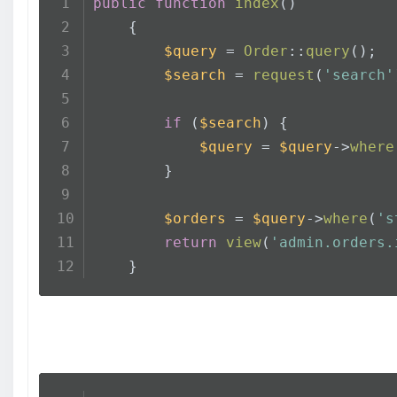
public
function
index
(
)
    {
$query
 = 
Order
::
query
();
$search
 = 
request
(
'search'
if
 (
$search
) {
$query
 = 
$query
->
where
        }
$orders
 = 
$query
->
where
(
's
return
view
(
'admin.orders.
    }