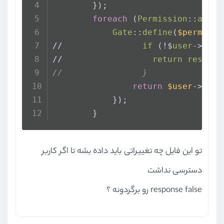
        });
foreach
 (
Permission
::
all
()
Gate
::
define
(
$permissi
//                
if
 (!$
user
->
hasP
//                  
return
respons
//                }
return
$user
->
hasP
            });
        }
تو این فایل چه تغییراتی باید داده بشه تا اگر کاربر
دسترسی نداشت
response false رو برگردونه ؟