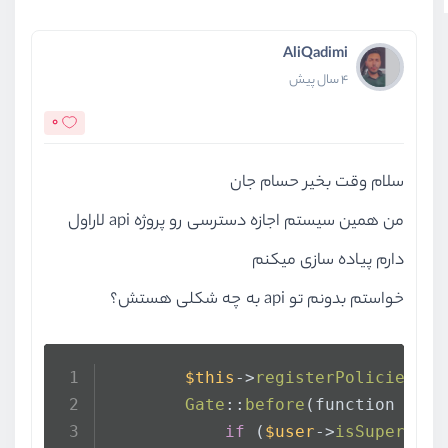
AliQadimi
4 سال پیش
0
سلام وقت بخیر حسام جان
من همین سیستم اجازه دسترسی رو پروژه api لاراول
دارم پیاده سازی میکنم
خواستم بدونم تو api به چه شکلی هستش؟
$this
->
registerPolicies
();
Gate
::
before
(function (
$us
if
 (
$user
->
isSuperUser