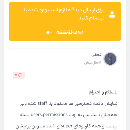
برای ارسال دیدگاه لازم است وارد شده یا
ثبت‌نام کنید
ورود یا ثبت‌نام
نجفی
2 سال پیش
0
باسلام و احترام
نمایش دکمه دسترسی ها محدود به staff شده ولی
همچنان دسترسی به روت users.permissions بسته
نیست و همه کاربرهای super و staff میتونن پرمیشن