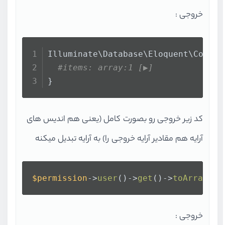
خروجی :
Illuminate\Database\Eloquent\Collec
#items: array:1 [▶]
}
کد زیر خروجی رو بصورت کامل (یعنی هم اندیس های
آرایه هم مقادیر آرایه خروجی را) به آرایه تبدیل میکنه
$permission
->
user
()->
get
()->
toArray
()
خروجی :