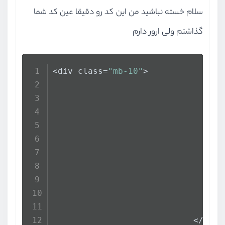
سلام خسته نباشید من این کد رو دقیقا عین کد شما
گذاشتم ولی ارور دارم
<div class=
"mb-10"
>
                                <
s
                                  
                                  
                                  
                                </
                            </div>