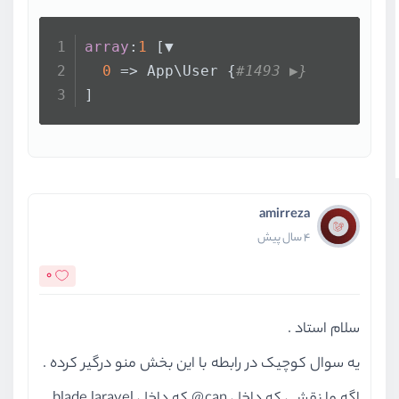
array
:
1
 [▼
0
 => App\User {
#1493 ▶}
]
amirreza
4 سال پیش
0
سلام استاد .
یه سوال کوچیک در رابطه با این بخش منو درگیر کرده .