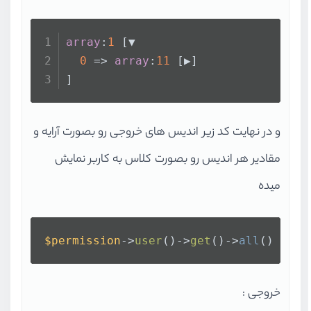
array
:
1
 [▼
0
 => 
array
:
11
 [▶]
]
و در نهایت کد زیر اندیس های خروجی رو بصورت آرایه و
مقادیر هر اندیس رو بصورت کلاس به کاربر نمایش
میده
$permission
->
user
()->
get
()->
all
()
خروجی :