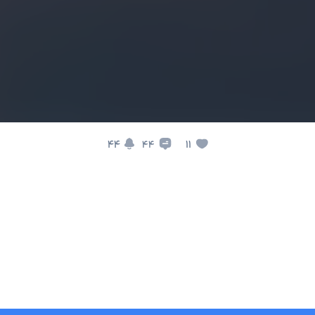
44
11
44