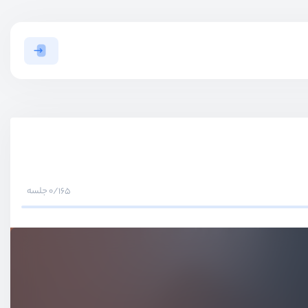
0/165 جلسه