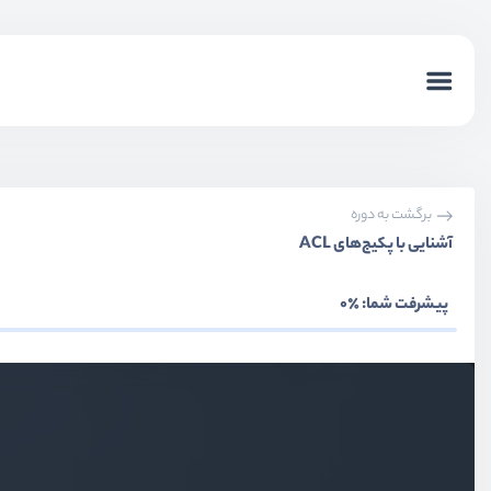
بخش دوم
سیستم عضویت و ورود
بخش سوم
احرازهویت دو مرحله‌ای
بخش چهارم
ری‌کپچا گوگل
بخش پنجم
سیستم اطلاع رسانی - Notification
برگشت به دوره
آشنایی با پکیج‌های ACL
بخش ششم
مفاهیم هسته لاراول
پیشرفت شما:
٪0
بخش هفتم
پنل مدیریت
بخش هشتم
تغییر ورژن لاراول
بخش نهم
سیستم اجازه دسترسی
آشنایی با Gate