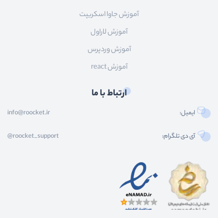
آموزش جاوا اسکریپت
آموزش لاراول
آموزش وردپرس
آموزش react
ارتباط با ما
ایمیل:
info@roocket.ir
آی دی تلگرام:
@roocket_support