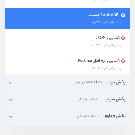
Restful API چیست
ویدیو آموزشی
08:27
آشنایی با JSON
ویدیو آموزشی
08:33
آشنایی با نرم افزار Postman
ویدیو آموزشی
04:34
بخش دوم
restful api در عمل
بخش سوم
یک پله عمیق تر
بخش چهارم
مباحث تکمیلی