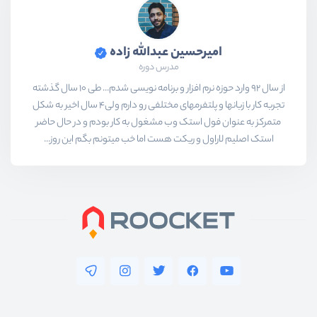
امیرحسین عبدالله زاده
مدرس دوره
از سال 92 وارد حوزه نرم افزار و برنامه نویسی شدم... طی 10 سال گذشته
تجربه کار با زبانها و پلتفرمهای مختلفی رو دارم ولی4 سال اخیر به شکل
متمرکز به عنوان فول استک وب مشغول به کار بودم و در حال حاضر
استک اصلیم لاراول و ریکت هست اما خب میتونم بگم این روز...