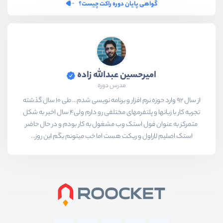
گواهی پایان دوره راکت چیست؟
امیرحسین عبدالله زاده
مدرس دوره
از سال 92 وارد حوزه نرم افزار و برنامه نویسی شدم... طی 10 سال گذشته
تجربه کار با زبانها و پلتفرمهای مختلفی رو دارم ولی4 سال اخیر به شکل
متمرکز به عنوان فول استک وب مشغول به کار بودم و در حال حاضر
استک اصلیم لاراول و ریکت هست اما خب میتونم بگم این روز...