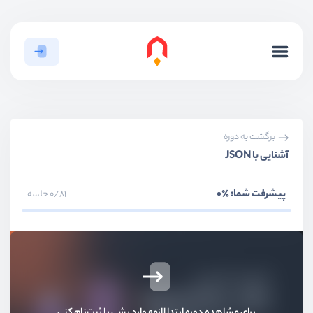
برگشت به دوره
آشنایی با JSON
پیشرفت شما:
٪0
0/81 جلسه
برای مشاهده دوره ابتدا لازمه وارد بشی یا ثبت‌نام کنی