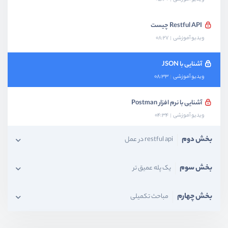
Restful API چیست
ویدیو آموزشی
08:27
آشنایی با JSON
ویدیو آموزشی
08:33
آشنایی با نرم افزار Postman
ویدیو آموزشی
04:34
بخش دوم
restful api در عمل
بخش سوم
یک پله عمیق تر
بخش چهارم
مباحث تکمیلی