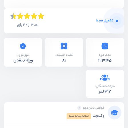
تکمیل ضبط
4.5 از 42 رای
نوع دوره:
مدت دوره
تعداد جلسات:
ویژه / نقدی
81
11:17:45
شرکت‌کنندگان:
317 نفر
گواهی پایان دوره
وضعیت:
ابتدا وارد سایت شوید