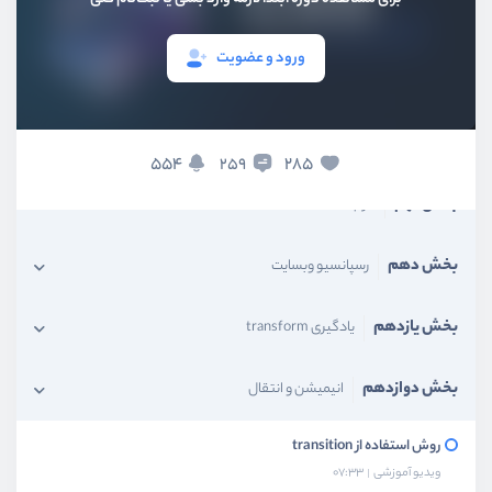
بخش ششم
فونت و متن
ورود و عضویت
بخش هفتم
واحدها و سایزها
بخش هشتم
موقعیت المنت
554
285
259
بخش نهم
فرم‌ها
بخش دهم
رسپانسیو وبسایت
بخش یازدهم
یادگیری transform
بخش دوازدهم
انیمیشن و انتقال
روش استفاده از transition
ویدیو آموزشی
07:33