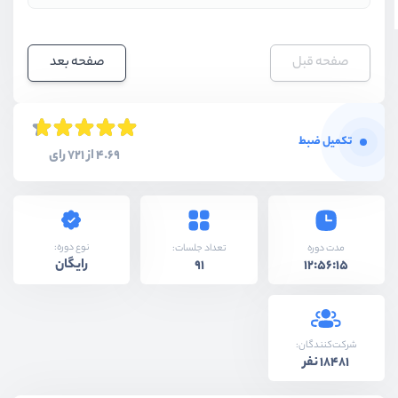
صفحه قبل
صفحه بعد
تکمیل ضبط
4.69 از 721 رای
نوع دوره:
مدت دوره
تعداد جلسات:
رایگان
91
12:56:15
شرکت‌کنندگان:
18481 نفر