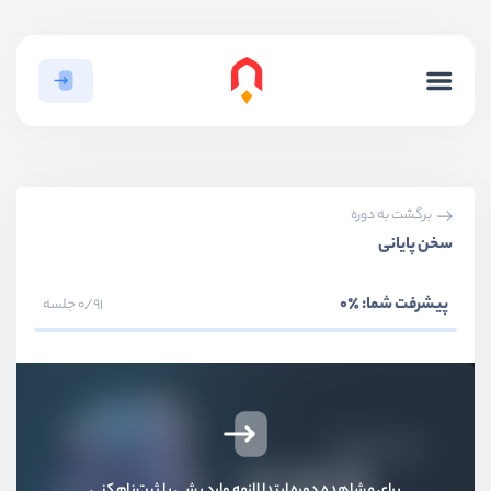
بخش اول
معرفی
برگشت به دوره
سخن پایانی
بخش دوم
مقدمات
پیشرفت شما:
٪0
0/91 جلسه
بخش سوم
انتخاب کننده‌ها
بخش چهارم
باکس مدل
بخش پنجم
بکگراند و تصاویر
برای مشاهده دوره ابتدا لازمه وارد بشی یا ثبت‌نام کنی