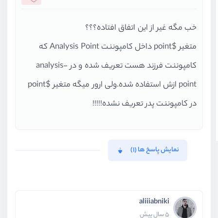
خب مگه غیر از این اتفاق افتاده؟؟؟
متغیر $point داخل کامپوننت Analysis Point که
کامپوننت فرزند هست تعریف شده و در analysis-
point ازش استفاده شده.ولی ارور میگه متغیر $point
در کامپوننت پدر تعریف نشده!!!!!
نمایش پاسخ ها (1)
aliiiabniki
5 سال پیش