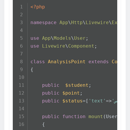
<?php
namespace
App
\
Http
\
Livewire
\
Exams
;
use
App
\
Models
\
User
;
use
Livewire
\
Component
;
class
AnalysisPoint
extends
Compon
{
public
$student
;
public
$point
;
public
$status
=[
'text'
=>
public
function
mount
(
User 
$st
    {