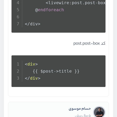
        <livewire:post.post-box :po
    @
endforeach
</div>
کد post.post-box
<
div
>
   {{ $post->title }}
</
div
>
حسام موسوی
5 سال پیش