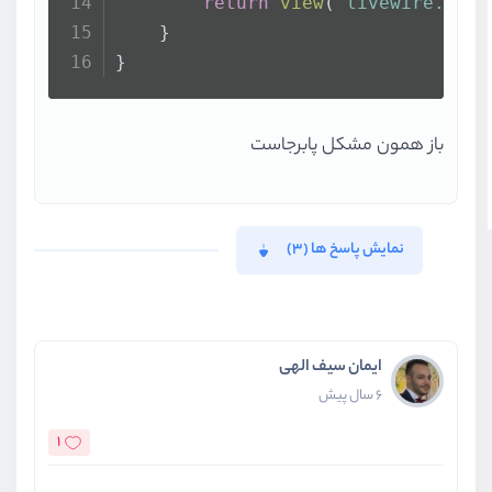
return
view
(
'livewire.post
    }
}
باز همون مشکل پابرجاست
نمایش پاسخ ها (3)
ایمان سیف الهی
6 سال پیش
1