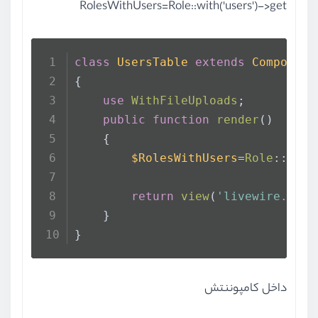
RolesWithUsers=Role::with('users')->get
class
UsersTable
extends
Component
{
use
WithFileUploads
;
public
function
render
(
)
    {
$RolesWithUsers
=
Role
::
with
return
view
(
'livewire.admi
    }
}
داخل کامپوننتش