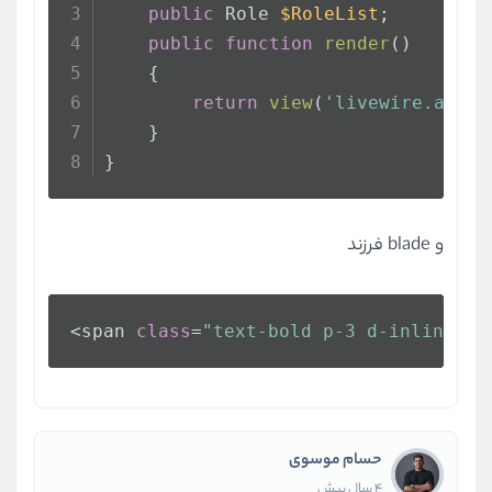
public
 Role 
$RoleList
;
public
function
render
(
)
    {
return
view
(
'livewire.admin
    }
}
و blade فرزند
<span 
class
=
"text-bold p-3 d-inline-bl
حسام موسوی
4 سال پیش