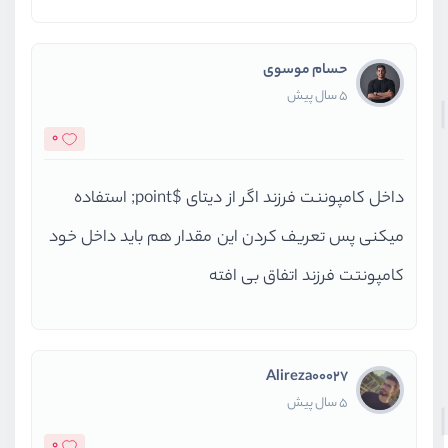
'color'
=>
'primary'
            ];
حسام موسوی
        }
elseif
(
$value
>=
1.5
 && 
$va
5 سال پیش
$this
->status=[
,
'عالی'
=>
'text'
0
'color'
=>
'success'
            ];
داخل کامپوننت فرزند اگر از دیتای $point; استفاده
        }
    }
میکنی پس تعریف کردن این مقدار هم باید داخل خود
public
function
render
(
)
کامپونتت فرزند اتفاق بی افته
    {
return
view
(
'livewire.exam
    }
Alireza00027
}
5 سال پیش
0