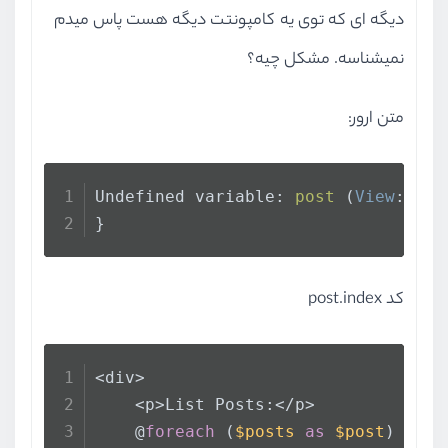
دیگه ای که توی یه کامپونتت دیگه هست پاس میدم
نمیشناسه. مشکل چیه؟
متن ارور:
Undefined variable: 
post
 (
View
: 
E
:\
}
کد post.index
<div>
    <p>List Posts:</p>
    @
foreach
 (
$posts
as
$post
)