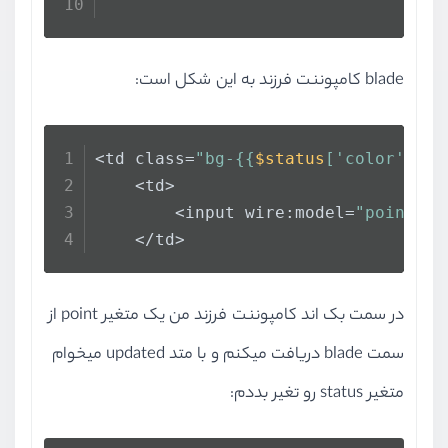
                                </
blade کامپوننت فرزند به این شکل است:
<td class=
"bg-{{
$status
['color']}}"
    <td>
        <input wire:model=
"point"
 n
    </td>
در سمت بک اند کامپوننت فرزند من یک متغیر point از
سمت blade دریافت میکنم و با متد updated میخوام
متغیر status رو تغیر بددم: