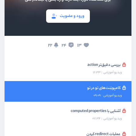
بخش چهارم
کار با فرم‌ها
ورود و عضویت
بخش پنجم
اعتبارسنجی اطلاعات در فرم‌ها
22
13
24
بخش ششم
موارد اساسی
بررسی دقیق‌تر action
ویدیو آموزشی
12:33
کامپونِنت‌‌های تو در تو
ویدیو آموزشی
09:09
آشنایی با computed properties
ویدیو آموزشی
07:34
عملیات redirect کردن