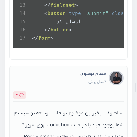
</
fieldset
>
<
button
type
=
"submit"
class
=
"b
        ارسال کد
</
button
>
</
form
>
حسام موسوی
4 سال پیش
0
سلام وقت بخیر این موضوع تو حالت توسعه تو سیستم
شما بوجود میاد یا در حالت production روی سرور ؟