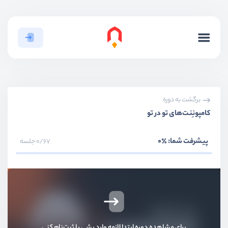
برگشت به دوره
کامپونِنت‌‌های تو در تو
پیشرفت شما:
٪0
0/67 جلسه
بخش اول
معرفی livewire
بخش دوم
آشنایی ابتدایی با livewire
بخش سوم
کامپونِنت‌ها
برای مشاهده دوره ابتدا لازمه وارد بشی یا ثبت‌نام کنی