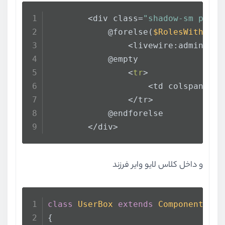
        <div class=
"shadow-sm p-3 m
            @forelse(
$RolesWithUser
                <livewire:admin.use
            @empty
                <
tr
>
                    <td colspan=
"5"
                </tr>
            @endforelse
        </div>
و داخل کلاس لایو وایر فرزند
class
UserBox
extends
Component
{