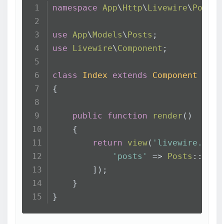
namespace
App
\
Http
\
Livewire
\
Post
;
use
App
\
Models
\
Posts
;
use
Livewire
\
Component
;
class
Index
extends
Component
{
public
function
render
(
)
    {
return
view
(
'livewire.post
'posts'
 => 
Posts
::
late
        ]);
    }
}