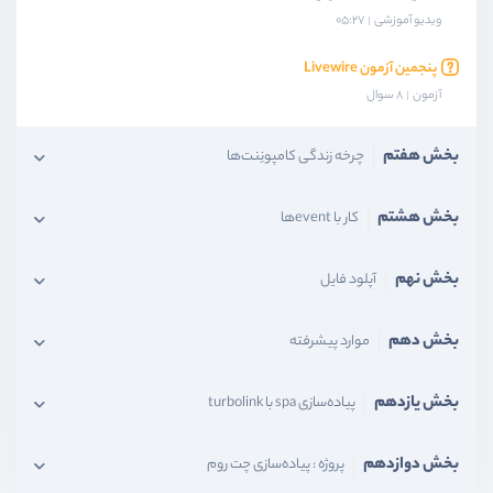
ویدیو آموزشی
05:27
پنجمین آزمون Livewire
آزمون
8 سوال
بخش هفتم
چرخه زندگی کامپونِنت‌ها
بخش هشتم
کار با eventها
بخش نهم
آپلود فایل
بخش دهم
موارد پیشرفته
بخش یازدهم
پیاده‌سازی spa با turbolink
بخش دوازدهم
پروژه : پیاده‌سازی چت روم