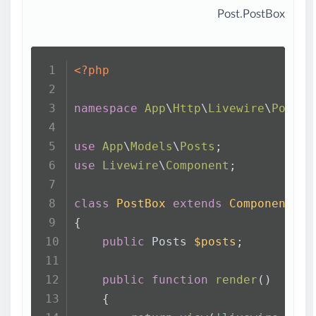
Post.PostBox
<?php
namespace
App
\
Http
\
Livewire
\
Post
;
use
App
\
Models
\
Posts
;
use
Livewire
\
Component
;
class
PostBox
extends
Component
{
public
 Posts 
$posts
;
public
function
render
(
)
    {