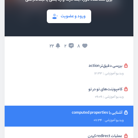
بخش چهارم
کار با فرم‌ها
ورود و عضویت
بخش پنجم
اعتبارسنجی اطلاعات در فرم‌ها
22
8
2
بخش ششم
موارد اساسی
بررسی دقیق‌تر action
ویدیو آموزشی
12:33
کامپونِنت‌‌های تو در تو
ویدیو آموزشی
09:09
آشنایی با computed properties
ویدیو آموزشی
07:34
عملیات redirect کردن