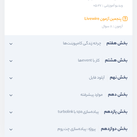
ویدیو آموزشی
05:27
پنجمین آزمون Livewire
آزمون
8 سوال
بخش هفتم
چرخه زندگی کامپونِنت‌ها
بخش هشتم
کار با eventها
بخش نهم
آپلود فایل
بخش دهم
موارد پیشرفته
بخش یازدهم
پیاده‌سازی spa با turbolink
بخش دوازدهم
پروژه : پیاده‌سازی چت روم