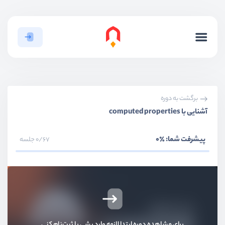
برگشت به دوره
آشنایی با computed properties
پیشرفت شما:
٪0
0/67 جلسه
بخش اول
معرفی livewire
بخش دوم
آشنایی ابتدایی با livewire
بخش سوم
کامپونِنت‌ها
برای مشاهده دوره ابتدا لازمه وارد بشی یا ثبت‌نام کنی