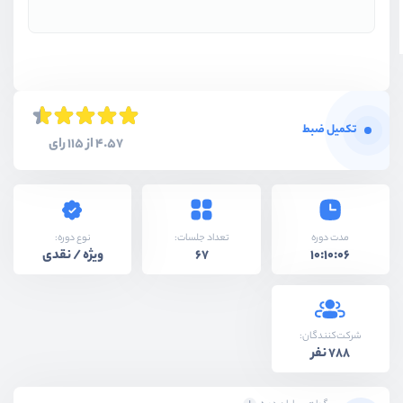
تکمیل ضبط
4.57 از 115 رای
نوع دوره:
مدت دوره
تعداد جلسات:
ویژه / نقدی
67
10:10:06
شرکت‌کنندگان:
788 نفر