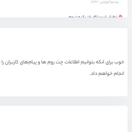
ویدیو آموزشی
17:46
نمایش لیست کاربران یک چت روم
ویدیو آموزشی
18:56
سخن پایانی
ویدیو آموزشی
03:46
آزمون پایانی Livewire
خوب برای انکه بتوانیم اطلاعات چت روم ها و پیام‌های کاربران را ن
آزمون
8 سوال
انجام خواهم داد.