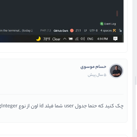
حسام موسوی
5 سال پیش
چک کنید که حتما جدول user شما فیلد id اون از نوع unsignedBigInteger باشه