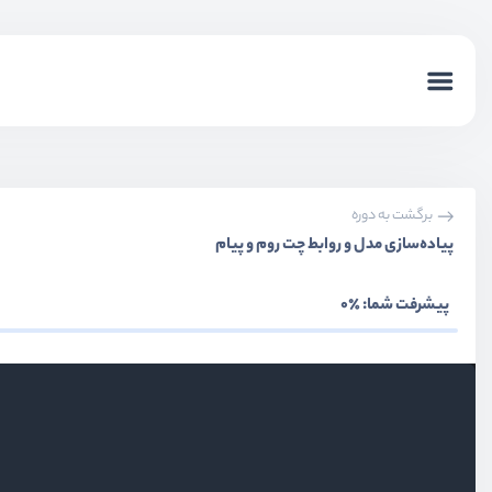
برگشت به دوره
پیاده‌سازی مدل و روابط چت روم‌ و پیام
پیشرفت شما:
٪0
بخش اول
معرفی livewire
بخش دوم
آشنایی ابتدایی با livewire