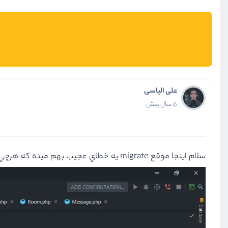
علی الیاسی
5 سال پیش
سلام اينجا موقع migrate يه خطاي عجيب بهم ميده كه هرچي نگاه ميكنم ميبينم درسته ولي دليلشو نميفهمم