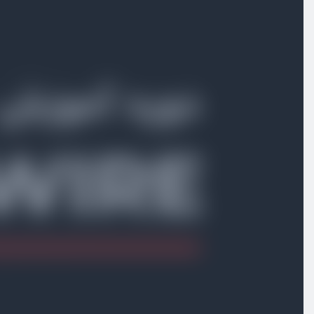
بخش هفتم
چرخه زندگی کامپونِنت‌ها
بخش هشتم
کار با eventها
بخش نهم
آپلود فایل
بخش دهم
موارد پیشرفته
بخش یازدهم
پیاده‌سازی spa با turbolink
بخش دوازدهم
پروژه : پیاده‌سازی چت روم
دمو پروژه چت روم
ویدیو آموزشی
03:50
نصب لاراول و livewire