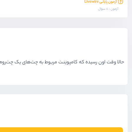
آزمون پایانی Livewire
آزمون
8 سوال
حالا وقت اون رسیده که کامپونِنت مربوط به چت‌های یک چت‌روم را