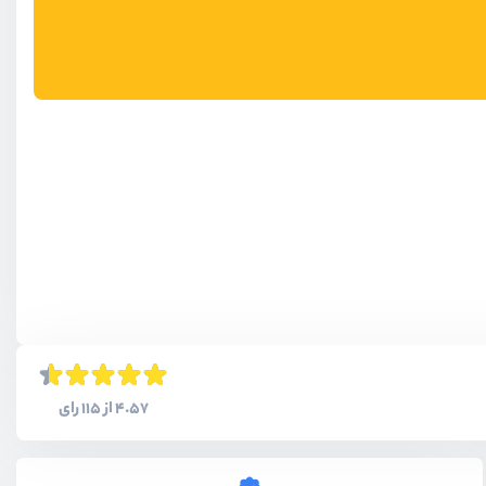
4.57 از 115 رای