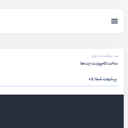
بخش اول
معرفی livewire
برگشت به دوره
بخش دوم
آشنایی ابتدایی با livewire
ساخت کامپونِنت چت‌ها
بخش سوم
کامپونِنت‌ها
پیشرفت شما:
٪0
بخش چهارم
کار با فرم‌ها
بخش پنجم
اعتبارسنجی اطلاعات در فرم‌ها
بخش ششم
موارد اساسی