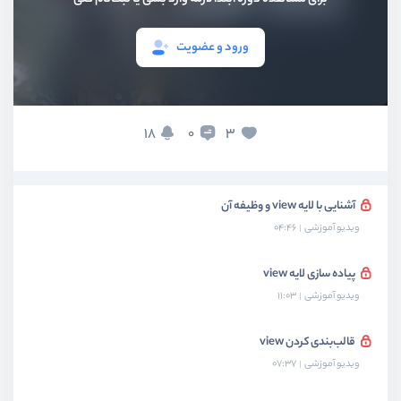
بخش دوم
ساختار فریمورک
ورود و عضویت
بخش سوم
ساخت لایه Route
بخش چهارم
پیاده سازی لایه controller
18
3
0
بخش پنجم
پیاده‌سازی لایه view
آشنایی با لایه view و وظیفه آن
ویدیو آموزشی
04:46
پیاده سازی لایه view
ویدیو آموزشی
11:03
قالب‌بندی کردن view
ویدیو آموزشی
07:37