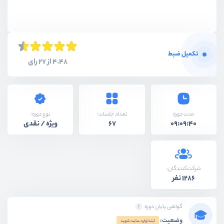
تکمیل ضبط
4.48 از 27 رای
نوع دوره:
مدت دوره
تعداد جلسات:
ویژه / نقدی
67
09:09:40
شرکت‌کنندگان:
1286 نفر
گواهی پایان دوره
وضعیت:
ابتدا وارد سایت شوید