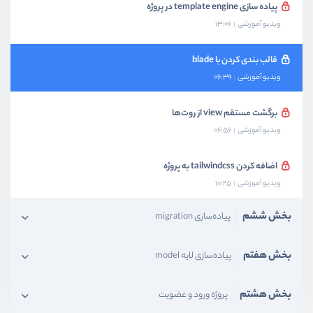
پیاده سازی template engine در پروژه
ویدیو آموزشی
13:06
قالب بندی کردن با blade
ویدیو آموزشی
06:39
برگشت مستقم view از روت‌ها
ویدیو آموزشی
06:56
اضافه کردن tailwindcss به پروژه
ویدیو آموزشی
10:25
بخش ششم
پیاده‌سازی migration
بخش هفتم
پیاده‌سازی لایه model
بخش هشتم
پروژه ورود و عضویت